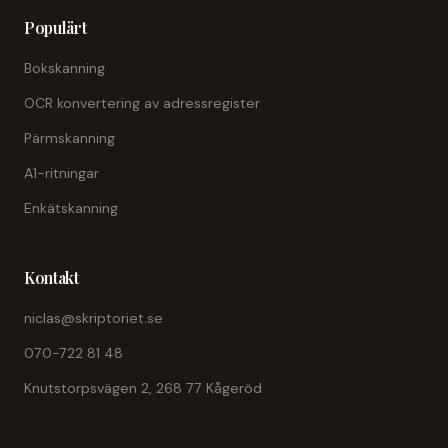
Populärt
Bokskanning
OCR konvertering av adressregister
Pärmskanning
A1-ritningar
Enkätskanning
Kontakt
niclas@skriptoriet.se
070-722 81 48
Knutstorpsvägen 2, 268 77 Kågeröd