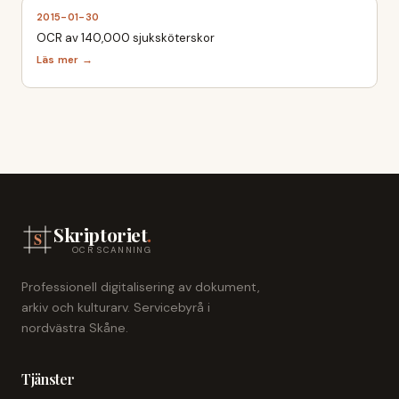
2015-01-30
OCR av 140,000 sjuksköterskor
Skriptoriet
.
OCR SCANNING
Professionell digitalisering av dokument,
arkiv och kulturarv. Servicebyrå i
nordvästra Skåne.
Tjänster